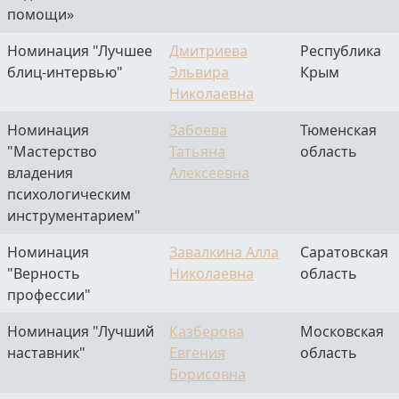
помощи»
Номинация "Лучшее
Дмитриева
Республика
блиц-интервью"
Эльвира
Крым
Николаевна
Номинация
Забоева
Тюменская
"Мастерство
Татьяна
область
владения
Алексеевна
психологическим
инструментарием"
Номинация
Завалкина Алла
Саратовская
"Верность
Николаевна
область
профессии"
Номинация "Лучший
Казберова
Московская
наставник"
Евгения
область
Борисовна