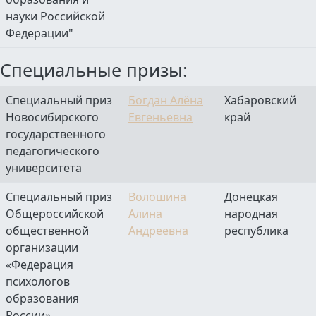
науки Российской
Федерации"
Специальные призы:
Специальный приз
Богдан Алёна
Хабаровский
Новосибирского
Евгеньевна
край
государственного
педагогического
университета
Специальный приз
Волошина
Донецкая
Общероссийской
Алина
народная
общественной
Андреевна
республика
организации
«Федерация
психологов
образования
России»