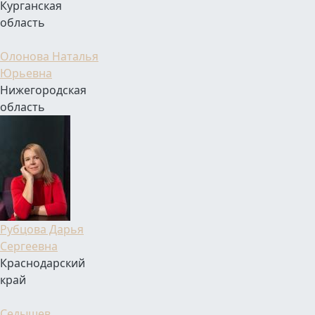
Курганская
область
Олонова Наталья
Юрьевна
Нижегородская
область
Рубцова Дарья
Сергеевна
Краснодарский
край
Седышев