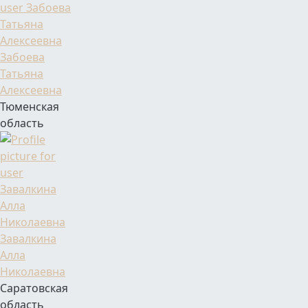
Фамилия Имя Отчество
Забоева
Татьяна
Алексеевна
Тюменская
область
Фамилия Имя Отчество
Завалкина
Алла
Николаевна
Саратовская
область