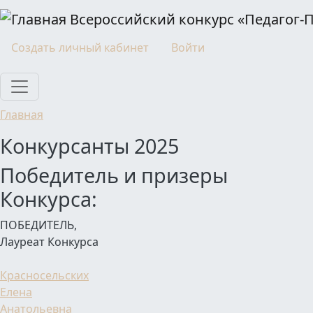
Перейти к основному содержанию
Всероссийский конкурс «Педагог-
Моя учетная запись
Создать личный кабинет
Войти
Главная
Конкурсанты 2025
Победитель и призеры
Конкурса:
ПОБЕДИТЕЛЬ,
Лауреат Конкурса
Красносельских
Елена
Анатольевна