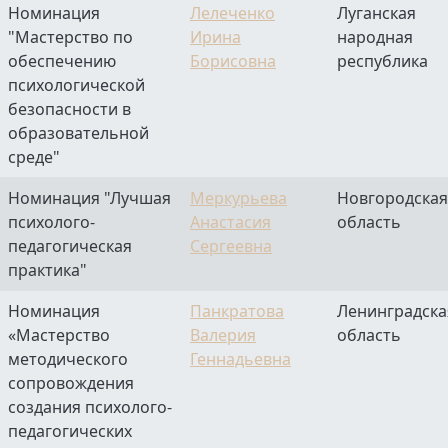
Номинация
Лелеченко
Луганская
"Мастерство по
Ирина
народная
обеспечению
Борисовна
республика
психологической
безопасности в
образовательной
среде"
Номинация "Лучшая
Меркурьева
Новгородская
психолого-
Анастасия
область
педагогическая
Сергеевна
практика"
Номинация
Панкратова
Ленинградска
«Мастерство
Валерия
область
методического
Геннадьевна
сопровождения
создания психолого-
педагогических