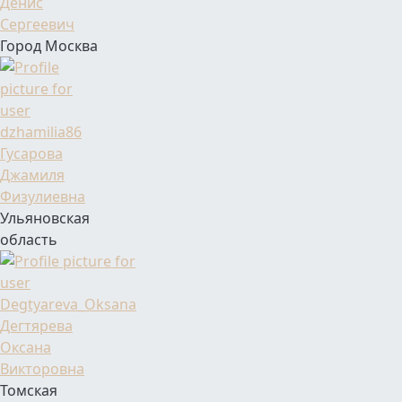
Денис
Сергеевич
Город Москва
Фамилия Имя Отчество
Гусарова
Джамиля
Физулиевна
Ульяновская
область
Фамилия Имя Отчество
Дегтярева
Оксана
Викторовна
Томская