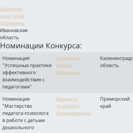
Шохнина
Анастасия
Сергеевна
Ивановская
область
Номинации Конкурса:
Номинация
Будынина
Калининградс
"Успешные практики
Мария
область
эффективного
Ивановна
взаимодействия с
педагогами"
Номинация
Варакута
Приморский
"Мастерство
Анжелика
край
педагога-психолога
Владимировна
в работе с детьми
дошкольного