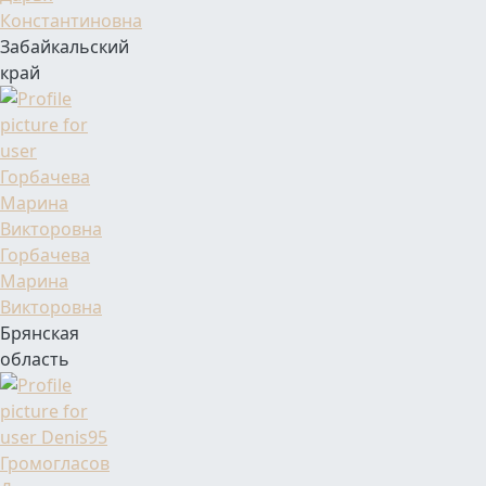
Константиновна
Забайкальский
край
Фамилия Имя Отчество
Горбачева
Марина
Викторовна
Брянская
область
Фамилия Имя Отчество
Громогласов