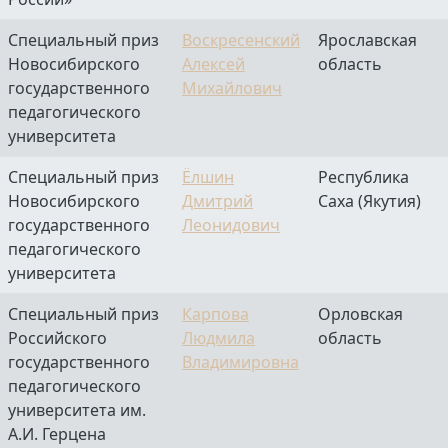
Специальный приз
Воскресенский
Ярославская
Новосибирского
Алексей
область
государственного
Михайлович
педагогического
университета
Специальный приз
Ёлшин
Республика
Новосибирского
Дмитрий
Саха (Якутия)
государственного
Леонидович
педагогического
университета
Специальный приз
Карпова
Орловская
Российского
Людмила
область
государственного
Владимировна
педагогического
университета им.
А.И. Герцена