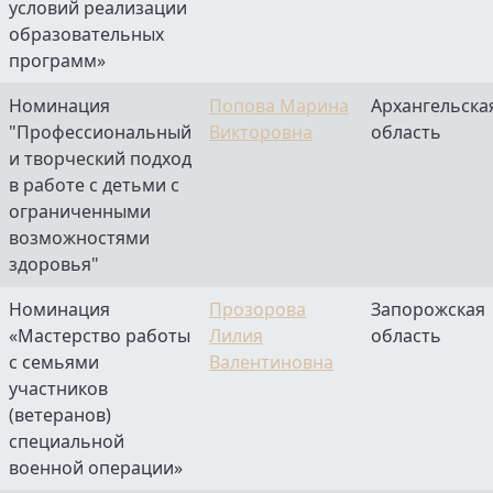
условий реализации
образовательных
программ»
Номинация
Попова Марина
Архангельска
"Профессиональный
Викторовна
область
и творческий подход
в работе с детьми с
ограниченными
возможностями
здоровья"
Номинация
Прозорова
Запорожская
«Мастерство работы
Лилия
область
с семьями
Валентиновна
участников
(ветеранов)
специальной
военной операции»