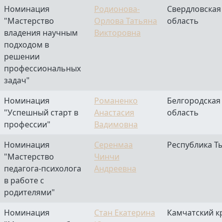
Номинация
Родионова-
Свердловская
"Мастерство
Орлова Татьяна
область
владения научным
Викторовна
подходом в
решении
профессиональных
задач"
Номинация
Романенко
Белгородская
"Успешный старт в
Анастасия
область
профессии"
Вадимовна
Номинация
Серенмаа
Республика Т
"Мастерство
Чинчи
педагога-психолога
Андреевна
в работе с
родителями"
Номинация
Стан Екатерина
Камчатский к