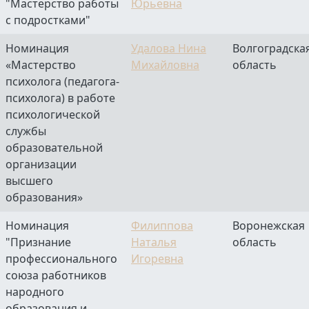
"Мастерство работы
Юрьевна
с подростками"
Номинация
Удалова Нина
Волгоградска
«Мастерство
Михайловна
область
психолога (педагога-
психолога) в работе
психологической
службы
образовательной
организации
высшего
образования»
Номинация
Филиппова
Воронежская
"Признание
Наталья
область
профессионального
Игоревна
союза работников
народного
образования и