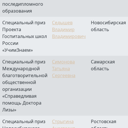
последипломного
образования
Специальный приз
Седышев
Новосибирская
Проекта
Владимир
область
Госпитальных школ
Владимирович
России
«УчимЗнаем»
Специальный приз
Симонова
Самарская
Международной
Татьяна
область
благотворительной
Сергеевна
общественной
организации
«Справедливая
помощь Доктора
Лизы»
Специальный приз
Стрыгина
Ростовская