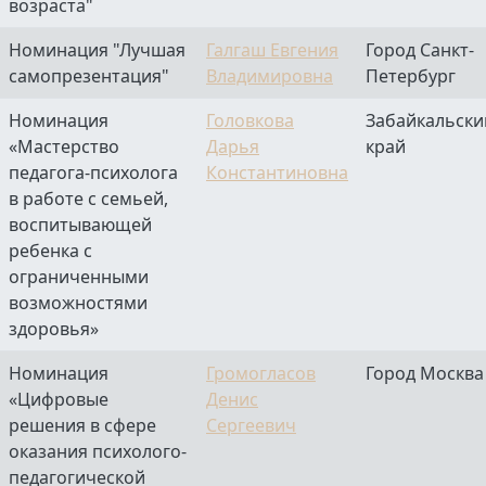
возраста"
Номинация "Лучшая
Галгаш Евгения
Город Санкт-
самопрезентация"
Владимировна
Петербург
Номинация
Головкова
Забайкальски
«Мастерство
Дарья
край
педагога-психолога
Константиновна
в работе с семьей,
воспитывающей
ребенка с
ограниченными
возможностями
здоровья»
Номинация
Громогласов
Город Москва
«Цифровые
Денис
решения в сфере
Сергеевич
оказания психолого-
педагогической