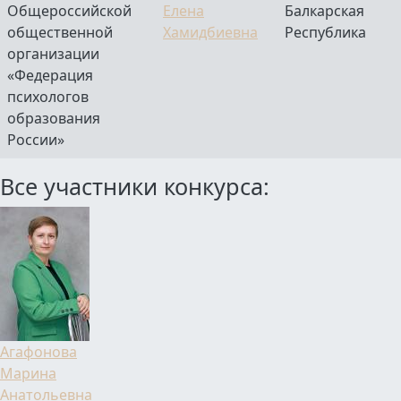
Общероссийской
Елена
Балкарская
общественной
Хамидбиевна
Республика
организации
«Федерация
психологов
образования
России»
Все участники конкурса:
Фамилия Имя Отчество
Агафонова
Марина
Анатольевна