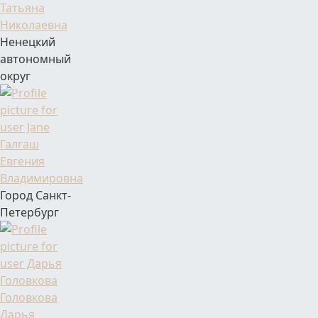
Татьяна
Николаевна
Ненецкий
автономный
округ
Фамилия Имя Отчество
Галгаш
Евгения
Владимировна
Город Санкт-
Петербург
Фамилия Имя Отчество
Головкова
Дарья