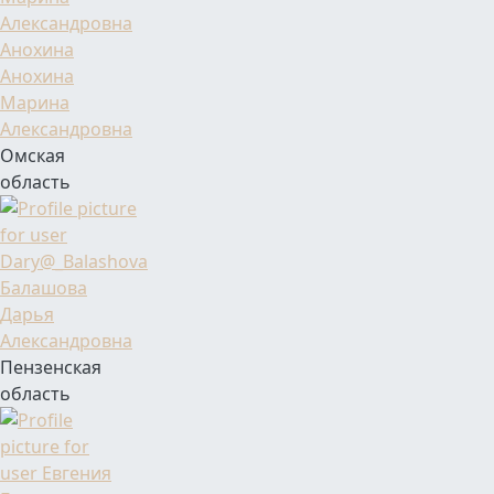
Фамилия Имя Отчество
Анохина
Марина
Александровна
Омская
область
Фамилия Имя Отчество
Балашова
Дарья
Александровна
Пензенская
область