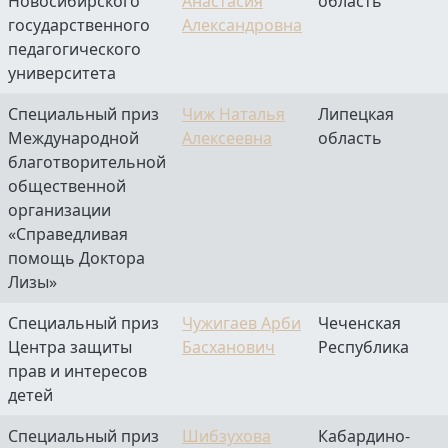
Новосибирского
Анастасия
область
государственного
Александровна
педагогического
университета
Специальный приз
Чиж Наталья
Липецкая
Международной
Алексеевна
область
благотворительной
общественной
организации
«Справедливая
помощь Доктора
Лизы»
Специальный приз
Чужигаев Арби
Чеченская
Центра защиты
Басханович
Республика
прав и интересов
детей
Специальный приз
Шибзухова
Кабардино-