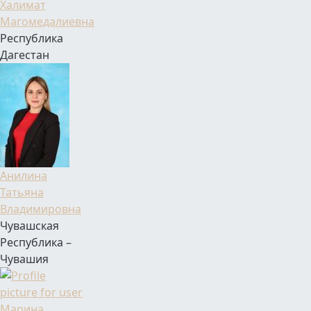
Халимат
Магомедалиевна
Республика
Дагестан
Фамилия Имя Отчество
Анилина
Татьяна
Владимировна
Чувашская
Республика –
Чувашия