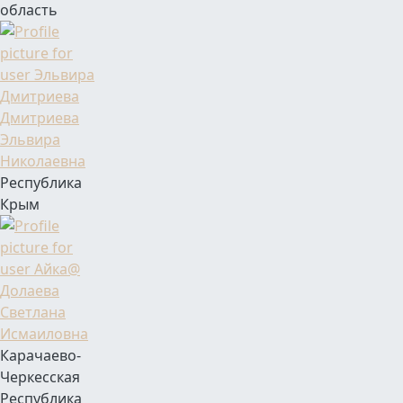
область
Фамилия Имя Отчество
Дмитриева
Эльвира
Николаевна
Республика
Крым
Фамилия Имя Отчество
Долаева
Светлана
Исмаиловна
Карачаево-
Черкесская
Республика