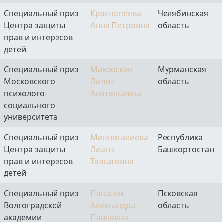
Специальный приз
Краснопеева
Челябинская
Центра защиты
Анна Петровна
область
прав и интересов
детей
Специальный приз
Маковская
Мурманская
Московского
Лилия
область
психолого-
Анатольевна
социального
университета
Специальный приз
Миннигалиева
Республика
Центра защиты
Лиана
Башкортостан
прав и интересов
Талгатовна
детей
Специальный приз
Панасюк
Псковская
Волгоградской
Александра
область
академии
Павловна