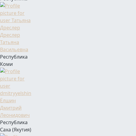
Фамилия Имя Отчество
Дреслер
Татьяна
Васильевна
Республика
Коми
Фамилия Имя Отчество
Ёлшин
Дмитрий
Леонидович
Республика
Саха (Якутия)