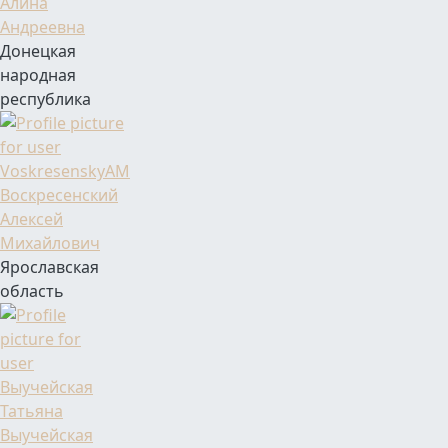
Алина
Андреевна
Донецкая
народная
республика
Фамилия Имя Отчество
Воскресенский
Алексей
Михайлович
Ярославская
область
Фамилия Имя Отчество
Выучейская