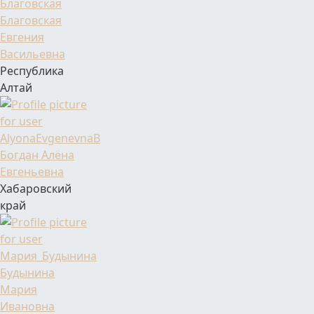
Фамилия Имя Отчество
Благовская
Евгения
Васильевна
Республика
Алтай
Фамилия Имя Отчество
Богдан Алёна
Евгеньевна
Хабаровский
край
Фамилия Имя Отчество
Будынина
Мария
Ивановна