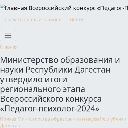
Перейти к основному содержанию
Всероссийский конкурс «Педагог-
Моя учетная запись
Создать личный кабинет
Войти
Главная
Министерство образования и
науки Республики Дагестан
утвердило итоги
регионального этапа
Всероссийского конкурса
«Педагог-психолог-2024»
Приказ Министерства образования и науки Республики
Дагестан