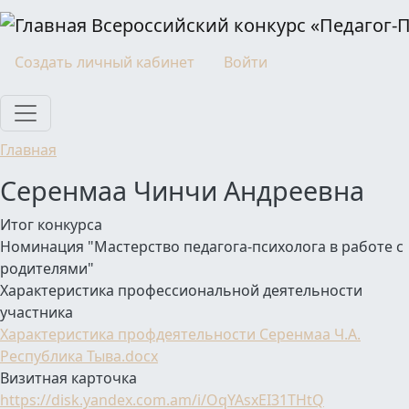
Перейти к основному содержанию
Всероссийский конкурс «Педагог-
Моя учетная запись
Создать личный кабинет
Войти
Главная
Серенмаа Чинчи Андреевна
Итог конкурса
Номинация "Мастерство педагога-психолога в работе с
родителями"
Характеристика профессиональной деятельности
участника
Характеристика профдеятельности Серенмаа Ч.А.
Республика Тыва.docx
Визитная карточка
https://disk.yandex.com.am/i/OqYAsxEI31THtQ