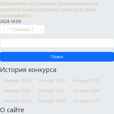
образования. Актуализация профессионального
стандарта "Педагог-психолог (психолог в сфере
образования)"».
2024-10-03
Нумерация страниц
←
Следующая страница
‹
Страница 2
›
Поиск
История конкурса
Конкурс 2025
Конкурс 2024
Конкурс 2023
Конкурс 2022
Конкурс 2021
Конкурс 2020
Конкурс 2019
Конкурс 2018
Конкурс 2017
О сайте