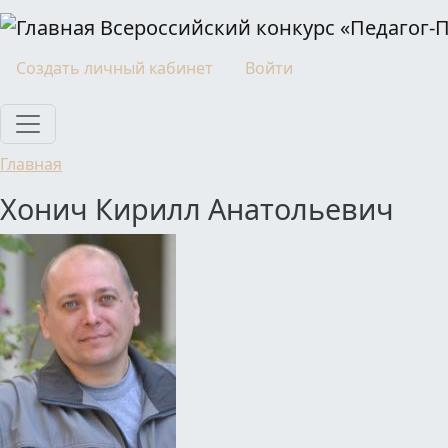
Перейти к основному содержанию
Всероссийский конкурс «Педагог-
Моя учетная запись
Создать личный кабинет
Войти
Главная
Хонич Кирилл Анатольевич