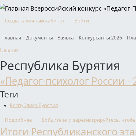
Перейти к основному содержанию
Всероссийский конкурс «Педагог-
Моя учетная запись
Создать личный кабинет
Войти
Main navigation
Главная
Документы
Заявка
Конкурсанты 2026
Пла
Главная
Республика Бурятия
«Педагог-психолог России - 
Теги
Республика Бурятия
о «Педагог-психолог России - 2024»
Подробнее
Войдите
или
зарегистрируйтесь
, чтоб
Итоги Республиканского эта