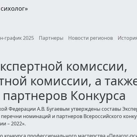
Психолог»
н-график 2025
Партнеры
Новости регионов
История
кспертной комиссии,
ной комиссии, а такж
 партнеров Конкурса
ой Федерации А.В. Бугаевым утверждены составы Эксп
 перечни номинаций и партнеров Всероссийского конку
и – 2022».
о конкурса профессионального мастерства «Педагог-пс