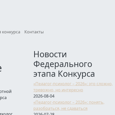
 конкурса
Контакты
Новости
Федерального
е
этапа Конкурса
«Педагог-психолог – 2026»: это сложно,
тревожно, но интересно
ертной
2026-08-04
рса
«Педагог-психолог – 2026»: понять,
разобраться, не сдаваться
ихолог
2026-07-28