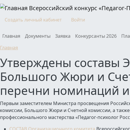
Перейти к основному содержанию
Всероссийский конкурс «Педагог-
Моя учетная запись
Создать личный кабинет
Войти
Main navigation
Главная
Документы
Заявка
Конкурсанты 2026
Пла
Главная
Утверждены составы Э
Большого Жюри и Счет
перечни номинаций и
Первым заместителем Министра просвещения Российск
комиссии, Большого Жюри и Счетной комиссии, а также
профессионального мастерства «Педагог-психолог Росси
СОСТАВ Организационного комитета
Всероссийског