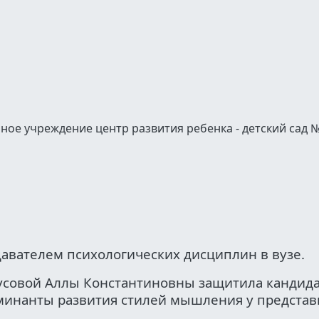
е учреждение центр развития ребенка - детский сад №
давателем психологических дисциплин в вузе.
оусовой Аллы Константиновны защитила кандид
рминанты развития стилей мышления у предста