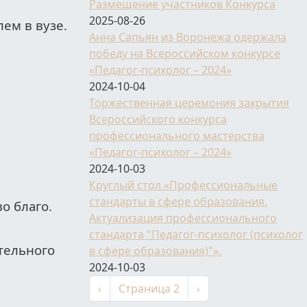
Размещение участников Конкурса
2025-08-26
лем в вузе.
Анна Сапьян из Воронежа одержала
победу на Всероссийском конкурсе
«Педагог-психолог – 2024»
2024-10-04
Торжественная церемония закрытия
Всероссийского конкурса
профессионального мастерства
«Педагог-психолог – 2024»
2024-10-03
Круглый стол «Профессиональные
стандарты в сфере образования.
о благо.
Актуализация профессионального
стандарта "Педагог-психолог (психолог
тельного
в сфере образования)"».
2024-10-03
Нумерация страниц
←
Следующая страниц
‹
Страница 2
›