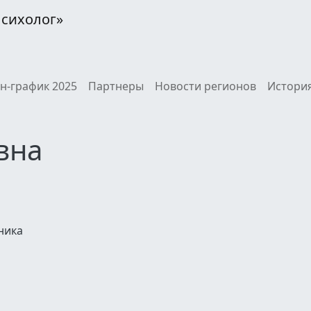
Психолог»
н-график 2025
Партнеры
Новости регионов
История
вна
ника