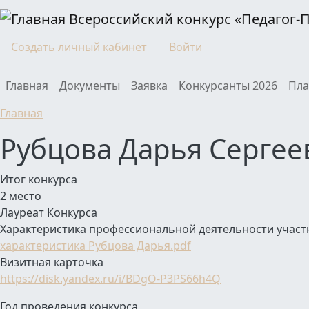
Перейти к основному содержанию
Всероссийский конкурс «Педагог-
Моя учетная запись
Создать личный кабинет
Войти
Main navigation
Главная
Документы
Заявка
Конкурсанты 2026
Пла
Главная
Рубцова Дарья Сергее
Итог конкурса
2 место
Лауреат Конкурса
Характеристика профессиональной деятельности участ
характеристика Рубцова Дарья.pdf
Визитная карточка
https://disk.yandex.ru/i/BDgO-P3PS66h4Q
Год проведения конкурса