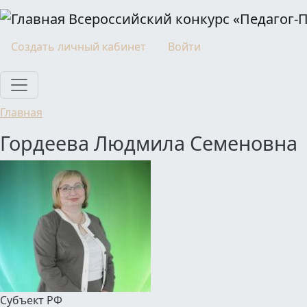
Перейти к основному содержанию
Всероссийский конкурс «Педагог-
Моя учетная запись
Создать личный кабинет
Войти
Главная
Гордеева Людмила Семеновна
Субъект РФ