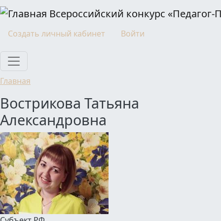
Перейти к основному содержанию
Всероссийский конкурс «Педагог-
Моя учетная запись
Создать личный кабинет
Войти
Главная
Вострикова Татьяна
Александровна
Субъект РФ