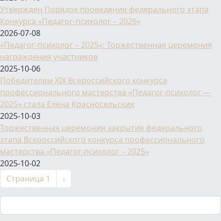
Утвержден Порядок проведения федерального этапа
Конкурса «Педагог-психолог – 2026»
2026-07-08
«Педагог-психолог – 2025»: Торжественная церемония
награждения участников
2025-10-06
Победителем XIX Всероссийского конкурса
профессионального мастерства «Педагог-психолог —
2025» стала Елена Красносельских
2025-10-03
Торжественная церемония закрытия федерального
этапа Всероссийского конкурса профессионального
мастерства «Педагог-психолог – 2025»
2025-10-02
Нумерация страниц
Следующая страница
Страница 1
›
Поиск