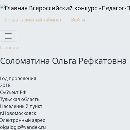
Перейти к основному содержанию
Всероссийский конкурс «Педагог-
Моя учетная запись
Создать личный кабинет
Войти
Главная
Соломатина Ольга Рефкатовна
Год проведения
2018
Субъект РФ
Тульская область
Населенный пункт
г.Новомосковск
Электронный адрес
olgalogic@yandex.ru