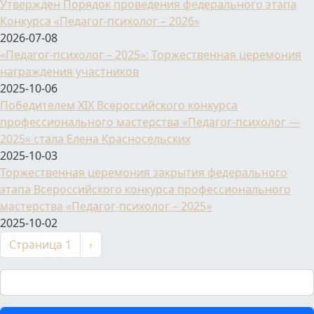
Утвержден Порядок проведения федерального этапа
Конкурса «Педагог-психолог – 2026»
2026-07-08
«Педагог-психолог – 2025»: Торжественная церемония
награждения участников
2025-10-06
Победителем XIX Всероссийского конкурса
профессионального мастерства «Педагог-психолог —
2025» стала Елена Красносельских
2025-10-03
Торжественная церемония закрытия федерального
этапа Всероссийского конкурса профессионального
мастерства «Педагог-психолог – 2025»
2025-10-02
Нумерация страниц
Следующая страница
Страница 1
›
Поиск