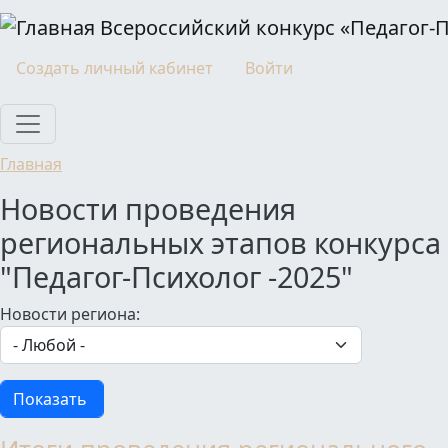
Перейти к основному содержанию
Всероссийский конкурс «Педагог-
Моя учетная запись
Создать личный кабинет
Войти
Главная
Новости проведения
региональных этапов конкурса
"Педагог-Психолог -2025"
Новости региона: