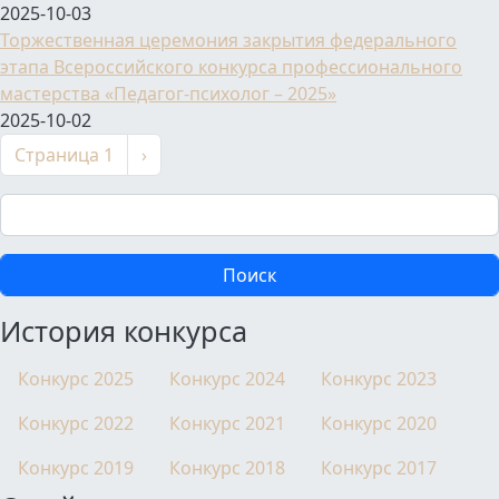
2025-10-03
Торжественная церемония закрытия федерального
этапа Всероссийского конкурса профессионального
мастерства «Педагог-психолог – 2025»
2025-10-02
Нумерация страниц
Следующая страница
Страница 1
›
Поиск
История конкурса
Конкурс 2025
Конкурс 2024
Конкурс 2023
Конкурс 2022
Конкурс 2021
Конкурс 2020
Конкурс 2019
Конкурс 2018
Конкурс 2017