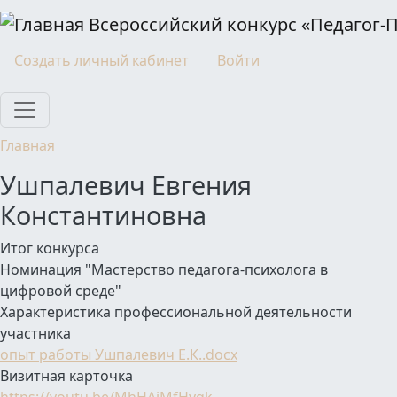
Перейти к основному содержанию
Всероссийский конкурс «Педагог-
Моя учетная запись
Создать личный кабинет
Войти
Главная
Ушпалевич Евгения
Константиновна
Итог конкурса
Номинация "Мастерство педагога-психолога в
цифровой среде"
Характеристика профессиональной деятельности
участника
опыт работы Ушпалевич Е.К..docx
Визитная карточка