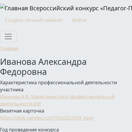
Перейти к основному содержанию
Всероссийский конкурс «Педагог-
Моя учетная запись
Создать личный кабинет
Войти
Главная
Иванова Александра
Федоровна
Характеристика профессиональной деятельности
участника
Иванова А.Ф. Характеристика профессиональной
деятельности.pdf
Визитная карточка
https://disk.yandex.ru/i/75GGDi7zhR_hpw
Год проведения конкурса