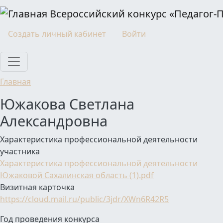
Перейти к основному содержанию
Всероссийский конкурс «Педагог-
Моя учетная запись
Создать личный кабинет
Войти
Главная
Южакова Светлана
Александровна
Характеристика профессиональной деятельности
участника
Характеристика профессиональной деятельности
Южаковой Сахалинская область (1).pdf
Визитная карточка
https://cloud.mail.ru/public/3jdr/XWn6R42R5
Год проведения конкурса