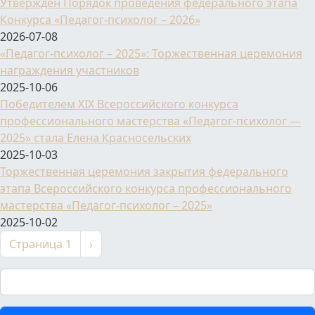
Утвержден Порядок проведения федерального этапа
Конкурса «Педагог-психолог – 2026»
2026-07-08
«Педагог-психолог – 2025»: Торжественная церемония
награждения участников
2025-10-06
Победителем XIX Всероссийского конкурса
профессионального мастерства «Педагог-психолог —
2025» стала Елена Красносельских
2025-10-03
Торжественная церемония закрытия федерального
этапа Всероссийского конкурса профессионального
мастерства «Педагог-психолог – 2025»
2025-10-02
Нумерация страниц
Следующая страница
Страница 1
›
Поиск