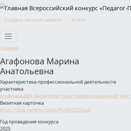
Перейти к основному содержанию
Всероссийский конкурс «Педагог-
Моя учетная запись
Создать личный кабинет
Войти
Главная
Агафонова Марина
Анатольевна
Характеристика профессиональной деятельности
участника
АгафоноваМА_Характеристика_профессиональной_деят
Визитная карточка
https://disk.yandex.ru/d/UJ9URIiZEG5oxA
Год проведения конкурса
2025