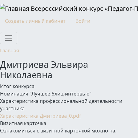
Перейти к основному содержанию
Всероссийский конкурс «Педагог-
Моя учетная запись
Создать личный кабинет
Войти
Главная
Дмитриева Эльвира
Николаевна
Итог конкурса
Номинация "Лучшее блиц-интервью"
Характеристика профессиональной деятельности
участника
Характеристика Дмитриева_0.pdf
Визитная карточка
Ознакомиться с визитной карточкой можно на: