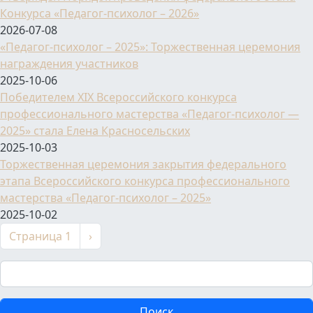
Конкурса «Педагог-психолог – 2026»
2026-07-08
«Педагог-психолог – 2025»: Торжественная церемония
награждения участников
2025-10-06
Победителем XIX Всероссийского конкурса
профессионального мастерства «Педагог-психолог —
2025» стала Елена Красносельских
2025-10-03
Торжественная церемония закрытия федерального
этапа Всероссийского конкурса профессионального
мастерства «Педагог-психолог – 2025»
2025-10-02
Нумерация страниц
Следующая страница
Страница 1
›
Поиск