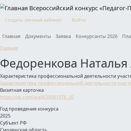
Перейти к основному содержанию
Всероссийский конкурс «Педагог-
Моя учетная запись
Создать личный кабинет
Войти
Main navigation
Главная
Документы
Заявка
Конкурсанты 2026
Пла
Главная
Федоренкова Наталья
Характеристика профессиональной деятельности участ
Характеристика профессиональной деятельности участ
Визитная карточка
https://vk.com/wall639081976_20
Год проведения конкурса
2025
Субъект РФ
Смоленская область