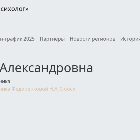
Психолог»
н-график 2025
Партнеры
Новости регионов
История
 Александровна
ника
ника Федоренковой Н.А_0.docx