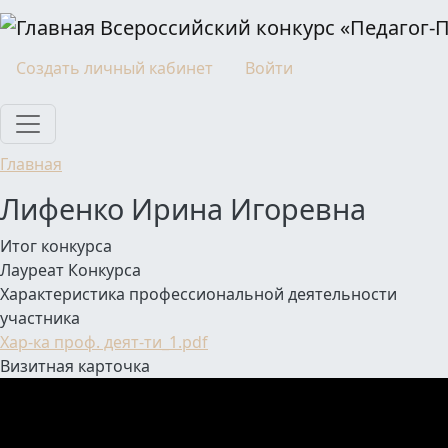
Перейти к основному содержанию
Всероссийский конкурс «Педагог-
Моя учетная запись
Создать личный кабинет
Войти
Главная
Лифенко Ирина Игоревна
Итог конкурса
Лауреат Конкурса
Характеристика профессиональной деятельности
участника
Хар-ка проф. деят-ти_1.pdf
Визитная карточка