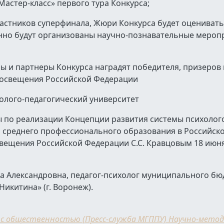
Мастер-класс» первого тура Конкурса;
частников суперфинала, Жюри Конкурса будет оценивать
нно будут организованы научно-познавательные мероп
ы и партнеры Конкурса наградят победителя, призеров 
просвещения Российской Федерации
холого-педагогический университет
ы по реализации Концепции развития системы психолог
 среднего профессионального образования в Российск
вещения Российской Федерации С.С. Кравцовым 18 июня 
на Александровна, педагог-психолог муниципального б
Никитина» (г. Воронеж).
 с общественностью (Пресс-служба МГППУ) Научно-метод