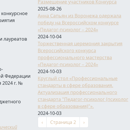
Размещение участников Конкурса
2025-08-26
 конкурсное
Анна Сапьян из Воронежа одержала
риятия
победу на Всероссийском конкурсе
«Педагог-психолог – 2024»
2024-10-04
и лауреатов
Торжественная церемония закрытия
Всероссийского конкурса
профессионального мастерства
«Педагог-психолог – 2024»
о-
2024-10-03
ой Федерации
Круглый стол «Профессиональные
2024 г. №
стандарты в сфере образования.
Актуализация профессионального
стандарта "Педагог-психолог (психолог
юджетного
в сфере образования)"».
2024-10-03
Нумерация страниц
←
Следующая страниц
‹
Страница 2
›
ический