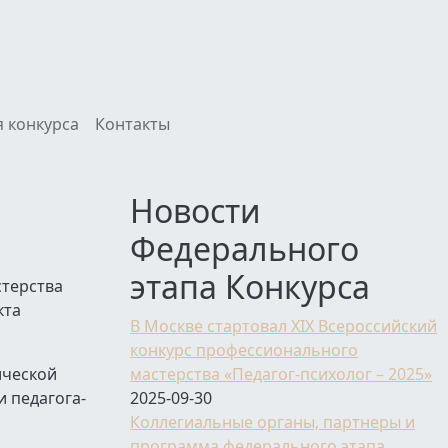
 конкурса
Контакты
Новости
Федерального
этапа Конкурса
терства
кта
В Москве стартовал XIX Всероссийский
конкурс профессионального
ической
мастерства «Педагог-психолог – 2025»
 педагога-
2025-09-30
Коллегиальные органы, партнеры и
программа федерального этапа