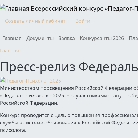
Перейти к основному содержанию
Всероссийский конкурс «Педагог-
Моя учетная запись
Создать личный кабинет
Войти
Main navigation
Главная
Документы
Заявка
Конкурсанты 2026
Пла
Главная
Пресс-релиз Федераль
Министерством просвещения Российской Федерации об
«Педагог-психолог» – 2025. Его участниками станут поб
Российской Федерации.
Конкурс проводится с целью повышения профессиональ
службы в системе образования в Российской Федераци
психолога.