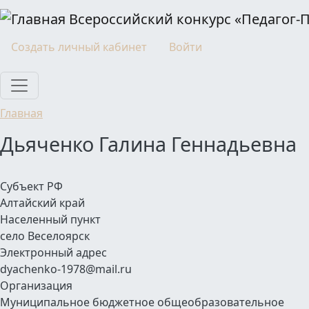
Перейти к основному содержанию
Всероссийский конкурс «Педагог-
Моя учетная запись
Создать личный кабинет
Войти
Главная
Дьяченко Галина Геннадьевна
Субъект РФ
Алтайский край
Населенный пункт
село Веселоярск
Электронный адрес
dyachenko-1978@mail.ru
Организация
Муниципальное бюджетное общеобразовательное