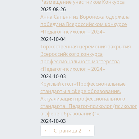
Размещение участников Конкурса
2025-08-26
Анна Сапьян из Воронежа одержала
победу на Всероссийском конкурсе
«Педагог-психолог – 2024»
2024-10-04
Торжественная церемония закрытия
Всероссийского конкурса
профессионального мастерства
«Педагог-психолог – 2024»
2024-10-03
Круглый стол «Профессиональные
стандарты в сфере образования.
Актуализация профессионального
стандарта "Педагог-психолог (психолог
в сфере образования)"».
2024-10-03
Нумерация страниц
←
Следующая страниц
‹
Страница 2
›