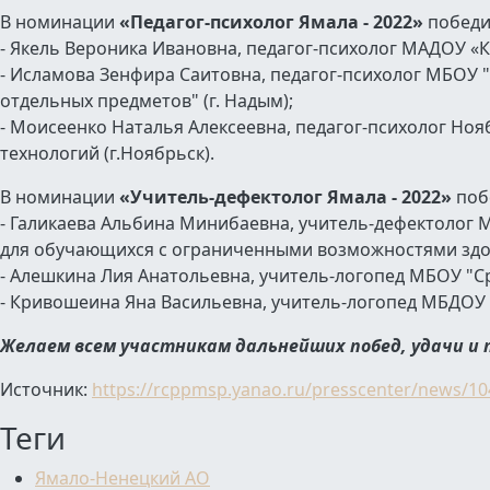
В номинации
«Педагог-психолог Ямала - 2022»
победи
- Якель Вероника Ивановна, педагог-психолог МАДОУ «
- Исламова Зенфира Саитовна, педагог-психолог МБОУ
отдельных предметов" (г. Надым);
- Моисеенко Наталья Алексеевна, педагог-психолог Н
технологий (г.Ноябрьск).
В номинации
«Учитель-дефектолог Ямала - 2022»
поб
- Галикаева Альбина Минибаевна, учитель-дефектолог
для обучающихся с ограниченными возможностями здоро
- Алешкина Лия Анатольевна, учитель-логопед МБОУ "Ср
- Кривошеина Яна Васильевна, учитель-логопед МБДОУ д/
Желаем всем участникам дальнейших побед, удачи и 
Источник:
https://rcppmsp.yanao.ru/presscenter/news/10
Теги
Ямало-Ненецкий АО