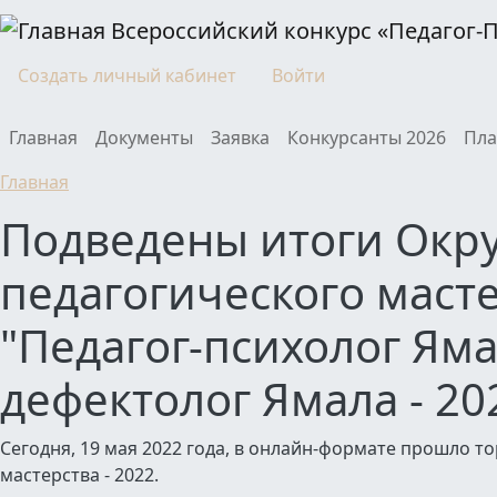
Перейти к основному содержанию
Всероссийский конкурс «Педагог-
Моя учетная запись
Создать личный кабинет
Войти
Main navigation
Главная
Документы
Заявка
Конкурсанты 2026
Пла
Главная
Подведены итоги Окру
педагогического маст
"Педагог-психолог Ямал
дефектолог Ямала - 20
Сегодня, 19 мая 2022 года, в онлайн-формате прошло 
мастерства - 2022.