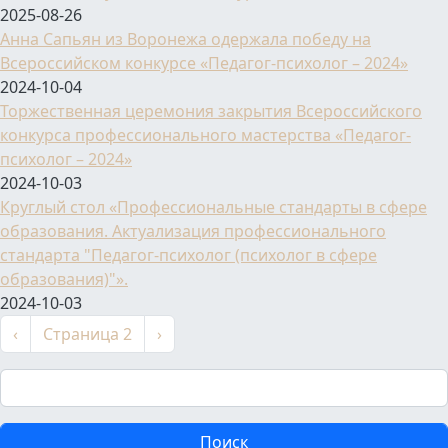
2025-08-26
Анна Сапьян из Воронежа одержала победу на
Всероссийском конкурсе «Педагог-психолог – 2024»
2024-10-04
Торжественная церемония закрытия Всероссийского
конкурса профессионального мастерства «Педагог-
психолог – 2024»
2024-10-03
Круглый стол «Профессиональные стандарты в сфере
образования. Актуализация профессионального
стандарта "Педагог-психолог (психолог в сфере
образования)"».
2024-10-03
Нумерация страниц
←
Следующая страница
‹
Страница 2
›
Поиск