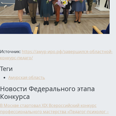
Источник:
https://амур-иро.рф/завершился-областной-
конкурс-педаго/
Теги
Амурская область
Новости Федерального этапа
Конкурса
В Москве стартовал XIX Всероссийский конкурс
профессионального мастерства «Педагог-психолог –