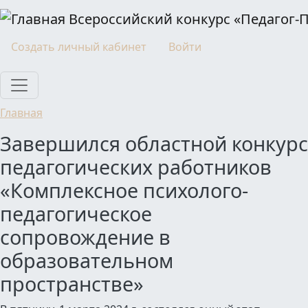
Перейти к основному содержанию
Всероссийский конкурс «Педагог-
Моя учетная запись
Создать личный кабинет
Войти
Главная
Завершился областной конкурс
педагогических работников
«Комплексное психолого-
педагогическое
сопровождение в
образовательном
пространстве»