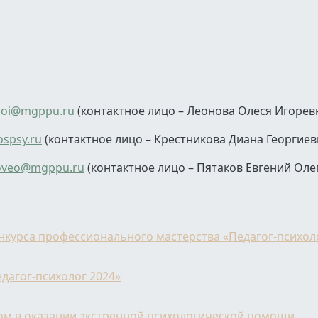
aoi@mgppu.ru
(контактное лицо – Леонова Олеся Игоревн
spsy.ru
(контактное лицо – Крестникова Диана Георгиев
oveo@mgppu.ru
(контактное лицо – Пятаков Евгений Оле
курса профессионального мастерства «Педагог-психоло
дагог-психолог 2024»
том в оказании экстренной психологической помощи