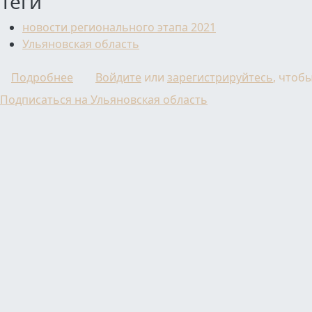
Теги
новости регионального этапа 2021
Ульяновская область
о В Ульяновской области подведены итоги
Подробнее
Войдите
или
зарегистрируйтесь
, чтоб
Подписаться на Ульяновская область