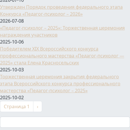
2026-07-10
Утвержден Порядок проведения федерального этапа
Конкурса «Педагог-психолог – 2026»
2026-07-08
«Педагог-психолог – 2025»: Торжественная церемония
награждения участников
2025-10-06
Победителем XIX Всероссийского конкурса
профессионального мастерства «Педагог-психолог —
2025» стала Елена Красносельских
2025-10-03
Торжественная церемония закрытия федерального
этапа Всероссийского конкурса профессионального
мастерства «Педагог-психолог – 2025»
2025-10-02
Нумерация страниц
Следующая страница
Страница 1
›
Поиск